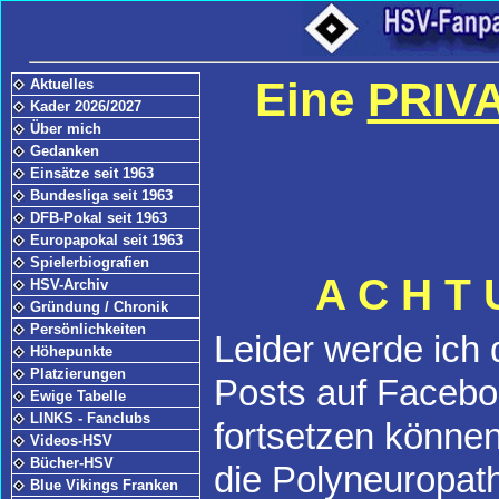
Eine
PRIV
Aktuelles
Kader 2026/2027
Über mich
Gedanken
Einsätze seit 1963
Bundesliga seit 1963
DFB-Pokal seit 1963
Europapokal seit 1963
Spielerbiografien
A C H T 
HSV-Archiv
Gründung / Chronik
Persönlichkeiten
Leider werde ich
Höhepunkte
Platzierungen
Posts auf Faceb
Ewige Tabelle
LINKS - Fanclubs
fortsetzen könne
Videos-HSV
Bücher-HSV
die Polyneuropathi
Blue Vikings Franken