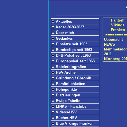
Fantreff
Aktuelles
Vikings
Kader 2026/2027
Franken
Über mich
=========
Gedanken
Uebersicht
Einsätze seit 1963
NEWS
Memmelsdor
Bundesliga seit 1963
2011
DFB-Pokal seit 1963
Nürnberg 20
Europapokal seit 1963
Spielerbiografien
HSV-Archiv
Gründung / Chronik
Persönlichkeiten
Höhepunkte
Platzierungen
Ewige Tabelle
LINKS - Fanclubs
Videos-HSV
Bücher-HSV
Blue Vikings Franken