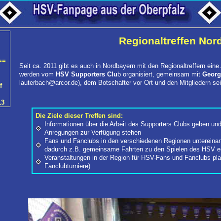
Regionaltreffen Nor
==
Seit ca. 2011 gibt es auch in Nordbayern mit den Regionaltreffern eine 
werden vom
HSV Supporters Clu
b organisiert, gemeinsam mit
Georg
lauterbach@arcor.de), dem Botschafter vor Ort und den Mitgliedern s
f
13
Die Ziele dieser Treffen sind:
Informationen über die Arbeit des Supporters Clubs geben u
Anregungen zur Verfügung stehen
Fans und Fanclubs in den verschiedenen Regionen untereina
dadurch z.B. gemeinsame Fahrten zu den Spielen des HSV er
Veranstaltungen in der Region für HSV-Fans und Fanclubs pla
Fanclubturniere)