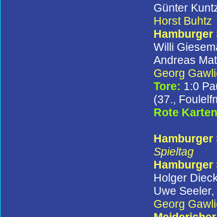
Günter Kuntz
Horst Buhtz
Hamburger
Willi Giesem
Andreas Maté
Georg Gawli
Tore:
1:0 Pa
(37., Foulel
Rote Karte
Hamburger S
Spieltag
Hamburger
Holger Diec
Uwe Seeler, 
Georg Gawli
Meidericher