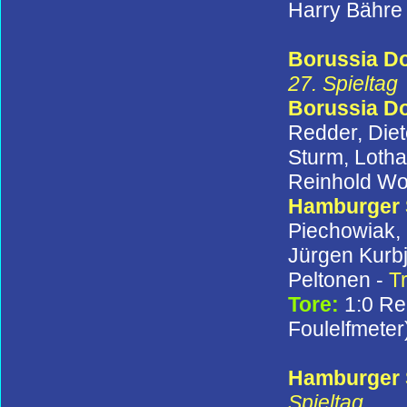
Harry Bähre 
Borussia Do
27. Spieltag
Borussia D
Redder, Diet
Sturm, Lotha
Reinhold W
Hamburger
Piechowiak, 
Jürgen Kurbj
Peltonen -
T
Tore:
1:0 Re
Foulelfmeter
Hamburger S
Spieltag