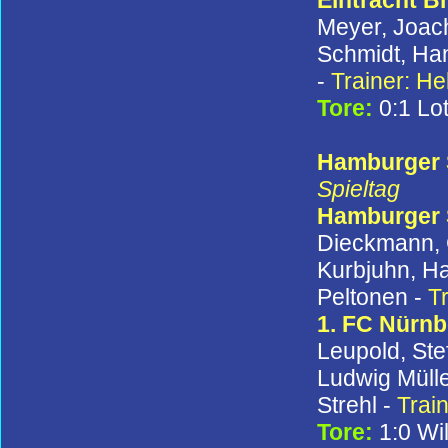
Meyer, Joach
Schmidt, Han
-
Trainer: H
Tore:
0:1 Lo
Hamburger S
Spieltag
Hamburger
Dieckmann, G
Kurbjuhn, Ha
Peltonen -
T
1. FC Nürn
Leupold, St
Ludwig Mülle
Strehl -
Trai
Tore:
1:0 Wi