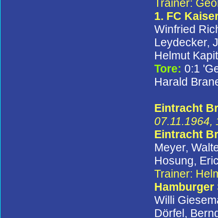
Trainer: Ge
1. FC Kaise
Winfried Ric
Leydecker, J
Helmut Kapit
Tore:
0:1 'Ge
Harald Braner
Eintracht B
07.11.1964, 
Eintracht 
Meyer, Walte
Hosung, Eric
Trainer: He
Hamburger
Willi Giesem
Dörfel, Bern