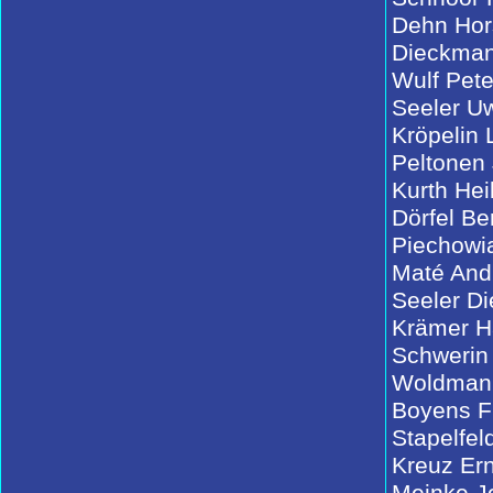
Dehn Hor
Dieckman
Wulf Pete
Seeler U
Kröpelin 
Peltonen
Kurth Hei
Dörfel Be
Piechowi
Maté And
Seeler Di
Krämer H
Schwerin
Woldmann
Boyens Fr
Stapelfel
Kreuz Ern
Meinke J