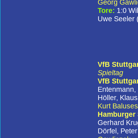
Georg Gawli
Tore:
1:0 Wi
Uwe Seeler (6
VfB Stuttgar
Spieltag
VfB Stuttga
Entenmann, R
Höller, Klau
Kurt Baluses
Hamburger
Gerhard Krug
Dörfel, Pete