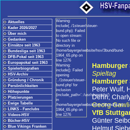
Warning:
Aktuelles
include(../1steuer/steuer-
Kader 2026/2027
bund.php): Failed
Über mich
to open stream:
Gedanken
No such file or
Einsätze seit 1963
directory in
/home/bayerge/website/hsv/3bund/bund-
Bundesliga seit 1963
1964_65.php on
DFB-Pokal seit 1963
line 1276
Europapokal seit 1963
Hamburger S
Warning:
Spielerbiografien
include(): Failed
Spieltag
HSV-Archiv
opening
Hamburger
Gründung / Chronik
'../1steuer/steuer-
bund.php' for
Persönlichkeiten
Peter Wulf, 
inclusion
Höhepunkte
(include_path='.:/usr/share/php')
Dehn, Charly
Platzierungen
in
Georg Gawli
Ewige Tabelle
/home/bayerge/website/hsv/3bund/bund-
LINKS - Fanclubs
1964_65.php on
VfB Stuttga
line 1276
Videos-HSV
Günter Seibo
Bücher-HSV
Blue Vikings Franken
Helmut Sieber