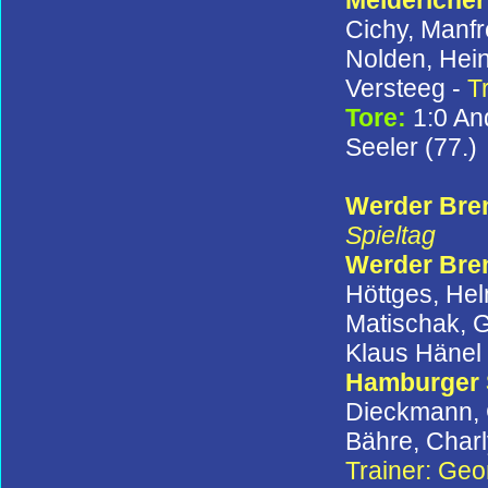
Cichy, Manfr
Nolden, Hei
Versteeg -
T
Tore:
1:0 An
Seeler (77.)
Werder Brem
Spieltag
Werder Br
Höttges, Hel
Matischak, G
Klaus Hänel
Hamburger
Dieckmann, 
Bähre, Charl
Trainer: Ge