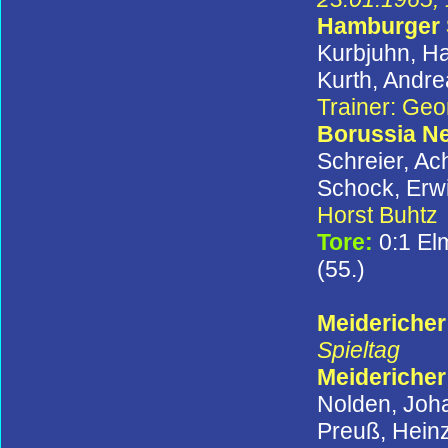
Hamburger
Kurbjuhn, Ha
Kurth, Andre
Trainer: Ge
Borussia N
Schreier, Ac
Schock, Erwi
Horst Buhtz
Tore:
0:1 El
(55.)
Meidericher
Spieltag
Meidericher
Nolden, Joha
Preuß, Hein