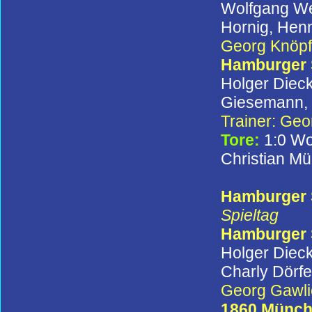
Wolfgang We
Hornig, Henn
Georg Knöpf
Hamburger
Holger Dieck
Giesemann, C
Trainer: Ge
Tore:
1:0 Wo
Christian Mül
Hamburger S
Spieltag
Hamburger
Holger Dieck
Charly Dörf
Georg Gawli
1860 Münc