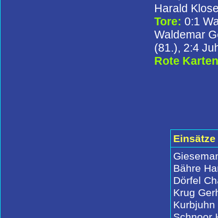
Harald Klos
Tore:
0:1 Wa
Waldemar Ger
(81.), 2:4 Ju
Rote Karte
Einsätze
Gieseman
Bähre Ha
Dörfel Ch
Krug Ger
Kurbjuhn
Schnoor 