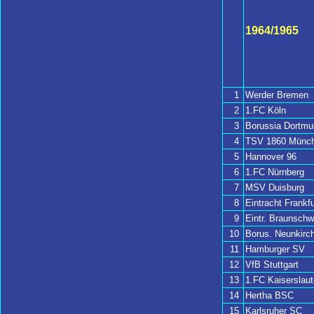
1964/1965
1
Werder Bremen
2
1.FC Köln
3
Borussia Dortmu
4
TSV 1860 Münc
5
Hannover 96
6
1.FC Nürnberg
7
MSV Duisburg
8
Eintracht Frankfu
9
Eintr. Braunschw
10
Borus. Neunkirc
11
Hamburger SV
12
VfB Stuttgart
13
1.FC Kaiserslaut
14
Hertha BSC
15
Karlsruher SC