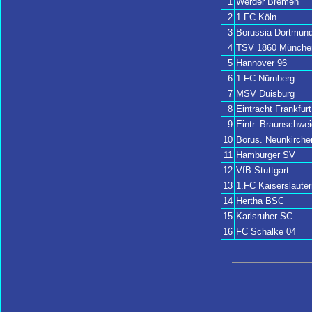
1
Werder Bremen
2
1.FC Köln
3
Borussia Dortmun
4
TSV 1860 Münche
5
Hannover 96
6
1.FC Nürnberg
7
MSV Duisburg
8
Eintracht Frankfurt
9
Eintr. Braunschwei
10
Borus. Neunkirche
11
Hamburger SV
12
VfB Stuttgart
13
1.FC Kaiserslauter
14
Hertha BSC
15
Karlsruher SC
16
FC Schalke 04