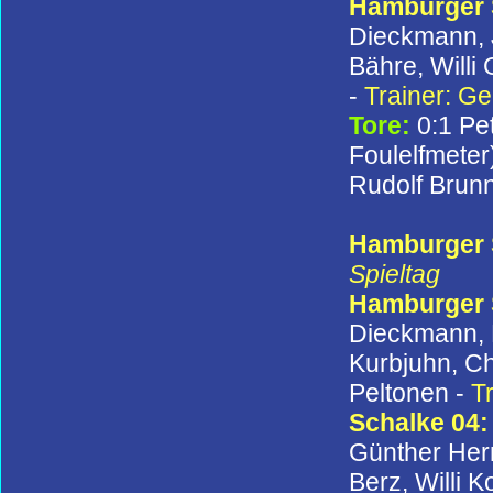
Hamburger
Dieckmann, J
Bähre, Willi
-
Trainer: G
Tore:
0:1 Pet
Foulelfmeter)
Rudolf Brun
Hamburger S
Spieltag
Hamburger
Dieckmann, H
Kurbjuhn, Ch
Peltonen -
T
Schalke 04
Günther Her
Berz, Willi 