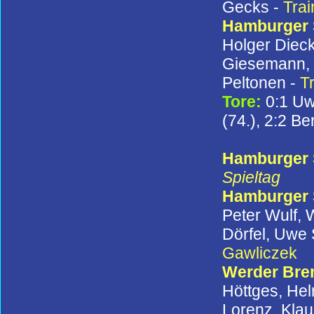
Gecks -
Trai
Hamburger
Holger Dieck
Giesemann, C
Peltonen -
T
Tore:
0:1 Uw
(74.), 2:2 Be
Hamburger S
Spieltag
Hamburger
Peter Wulf, 
Dörfel, Uwe 
Gawliczek
Werder Br
Höttges, Hel
Lorenz, Klau