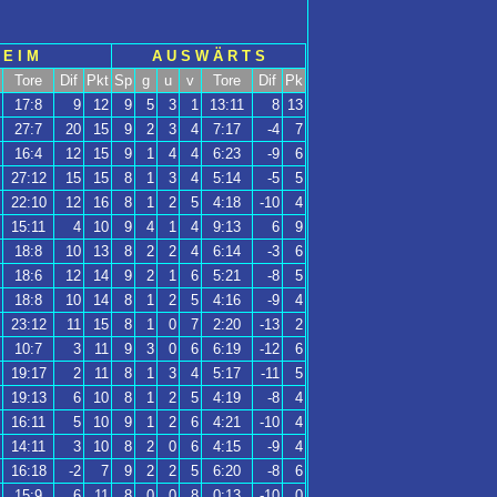
 E I M
A U S W Ä R T S
Tore
Dif
Pkt
Sp
g
u
v
Tore
Dif
Pk
17:8
9
12
9
5
3
1
13:11
8
13
27:7
20
15
9
2
3
4
7:17
-4
7
16:4
12
15
9
1
4
4
6:23
-9
6
27:12
15
15
8
1
3
4
5:14
-5
5
22:10
12
16
8
1
2
5
4:18
-10
4
15:11
4
10
9
4
1
4
9:13
6
9
18:8
10
13
8
2
2
4
6:14
-3
6
18:6
12
14
9
2
1
6
5:21
-8
5
18:8
10
14
8
1
2
5
4:16
-9
4
23:12
11
15
8
1
0
7
2:20
-13
2
10:7
3
11
9
3
0
6
6:19
-12
6
19:17
2
11
8
1
3
4
5:17
-11
5
19:13
6
10
8
1
2
5
4:19
-8
4
16:11
5
10
9
1
2
6
4:21
-10
4
14:11
3
10
8
2
0
6
4:15
-9
4
16:18
-2
7
9
2
2
5
6:20
-8
6
15:9
6
11
8
0
0
8
0:13
-10
0