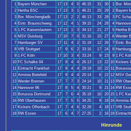
1
Bayern München
17
13
4
0
46:15
31
30
1
Bor. Mön
2
Hertha BSC
17
13
3
1
46:21
25
29
2
Bayern 
3
Bor. Mönchengladb.
17
13
2
2
46:13
33
28
3
FC Scha
4
Eintr. Braunschweig
17
12
4
1
39:15
24
28
4
Hannove
5
1.FC Kaiserslautern
17
13
1
3
34:13
21
27
5
Hertha 
6
MSV Duisburg
17
10
7
0
31:16
15
27
6
Werder 
7
Hamburger SV
17
11
4
2
31:19
12
26
7
Eintr. B
8
VfB Stuttgart
17
9
6
2
33:16
17
24
8
Hamburg
9
1.FC Köln
17
10
3
4
33:24
9
23
9
1.FC Köl
10
FC Schalke 04
17
9
4
4
26:13
13
22
10
Kickers 
11
Eintracht Frankfurt
17
9
4
4
29:19
10
22
11
Borussi
12
Arminia Bielefeld
17
9
4
4
20:14
6
22
12
MSV Dui
13
Werder Bremen
17
7
7
3
24:14
10
21
13
RW Ober
14
Hannover 96
17
8
5
4
30:21
9
21
14
RW Ess
15
Borussia Dortmund
17
7
6
4
35:19
16
20
15
1.FC Kai
16
RW Oberhausen
17
7
5
5
34:25
9
19
16
Arminia B
17
Kickers Offenbach
17
7
4
6
32:28
4
18
17
VfB Stut
18
RW Essen
17
6
4
7
27:25
2
16
18
Eintracht
Hinrunde