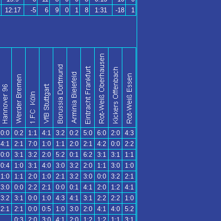
12:17
-5
6
9
0
1
8
1:31
-18
1
0:0
0:2
1:1
4:1
3:2
0:2
5:0
6:0
2:0
4:3
4:1
2:1
7:0
1:0
1:1
2:0
2:1
4:2
0:0
2:2
0:0
3:1
3:2
2:0
5:2
0:1
6:2
3:1
3:1
1:1
0:4
1:0
3:1
4:0
3:0
3:2
2:0
1:1
3:0
1:0
1:0
1:1
2:0
1:0
2:1
3:2
3:0
0:0
3:2
2:1
3:0
0:0
2:2
2:1
0:0
0:1
4:1
2:0
1:2
4:1
3:2
3:1
0:0
1:0
4:3
4:1
3:1
2:2
2:2
1:0
2:1
2:1
0:0
0:5
1:0
3:0
2:0
4:1
4:0
5:2
0:3
2:0
3:0
4:1
2:0
1:2
1:2
1:1
3:1