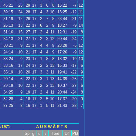
1
46:21
25
29
17
3
6
8
15:22
-7
12
1
39:15
24
28
17
4
3
10
13:25
-12
11
2
31:19
12
26
17
2
7
8
23:44
-21
11
4
26:13
13
22
17
6
2
9
18:27
-9
14
0
31:16
15
27
17
2
4
11
12:31
-19
8
3
34:13
21
27
17
2
3
12
20:44
-24
7
4
30:21
9
21
17
4
4
9
23:28
-5
12
3
24:14
10
21
17
4
4
9
17:26
-9
12
4
33:24
9
23
17
1
8
8
13:32
-19
10
2
33:16
17
24
17
2
2
13
16:33
-17
6
4
35:19
16
20
17
3
3
11
19:41
-22
9
4
20:14
6
22
17
3
1
13
14:39
-25
7
4
29:19
10
22
17
2
2
13
10:37
-27
6
5
34:25
9
19
17
2
4
11
20:44
-24
8
6
32:28
4
18
17
2
5
10
17:37
-20
9
7
27:25
2
16
17
1
5
11
21:43
-22
7
/1971
A U S W Ä R T S
Sp
g
u
v
Tore
Dif
Pkt