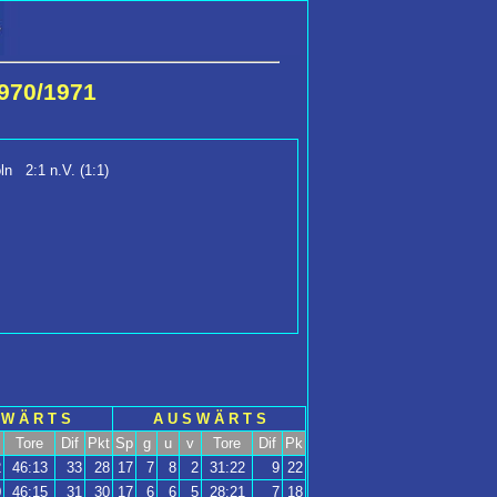
970/1971
n 2:1 n.V. (1:1)
 W Ä R T S
A U S W Ä R T S
Tore
Dif
Pkt
Sp
g
u
v
Tore
Dif
Pk
2
46:13
33
28
17
7
8
2
31:22
9
22
0
46:15
31
30
17
6
6
5
28:21
7
18