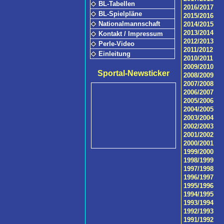
BL-Tabellen
2016/2017
BL-Spielpläne
2015/2016
Nationalmannschaft
2014/2015
2013/2014
Kontakt / Impressum
2012/2013
Perle-Video
2011/2012
Einleitung
2010/2011
2009/2010
Sportal-Newsticker
2008/2009
2007/2008
2006/2007
2005/2006
2004/2005
2003/2004
2002/2003
2001/2002
2000/2001
1999/2000
1998/1999
1997/1998
1996/1997
1995/1996
1994/1995
1993/1994
1992/1993
1991/1992