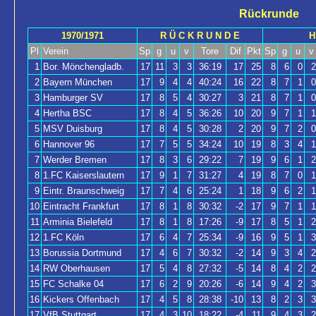
Rückrunde
1970/1971
R Ü C K R U N D E
H
Pl
Verein
Sp
g
u
v
Tore
Dif
Pkt
Sp
g
u
v
1
Bor. Mönchengladb.
17
11
3
3
36:19
17
25
8
6
0
2
2
Bayern München
17
9
4
4
40:24
16
22
8
7
1
0
3
Hamburger SV
17
8
5
4
30:27
3
21
8
7
1
0
4
Hertha BSC
17
8
4
5
36:26
10
20
9
7
1
1
5
MSV Duisburg
17
8
4
5
30:28
2
20
9
7
2
0
6
Hannover 96
17
7
5
5
34:24
10
19
8
3
4
1
7
Werder Bremen
17
8
3
6
29:22
7
19
9
6
1
2
8
1.FC Kaiserslautern
17
9
1
7
31:27
4
19
8
7
0
1
9
Eintr. Braunschweig
17
7
4
6
25:24
1
18
9
6
2
1
10
Eintracht Frankfurt
17
8
1
8
30:32
-2
17
9
7
1
1
11
Arminia Bielefeld
17
8
1
8
17:26
-9
17
8
5
1
2
12
1.FC Köln
17
6
4
7
25:34
-9
16
9
5
1
3
13
Borussia Dortmund
17
4
6
7
30:32
-2
14
9
3
4
2
14
RW Oberhausen
17
5
4
8
27:32
-5
14
8
4
2
2
15
FC Schalke 04
17
6
2
9
20:26
-6
14
9
4
2
3
16
Kickers Offenbach
17
4
5
8
28:38
-10
13
8
2
3
3
17
VfB Stuttgart
17
4
3
10
18:22
-4
11
9
4
3
2