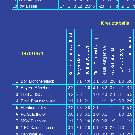
18
RW Essen
17
2
3
12
25:48
-23
7
8
2
2
4
Kreuztabelle
1970/1971
1
Bor. Mönchengladb.
3:1
4:0
3:1
3:0
2:0
1:0
5:0
2
Bayern München
2:2
1:0
4:1
6:2
3:0
2:1
3:1
3
Hertha BSC
4:2
3:3
1:0
2:0
2:1
3:1
5:3
4
Eintr. Braunschweig
1:1
1:1
2:1
4:1
3:3
5:0
2:0
5
Hamburger SV
2:2
1:5
0:0
2:1
1:2
2:0
5:2
6
FC Schalke 04
0:0
1:3
0:1
1:0
3:1
1:0
2:0
7
MSV Duisburg
1:1
2:0
1:0
0:0
2:2
1:0
1:1
8
1.FC Kaiserslautern
0:1
2:1
2:0
0:1
2:0
2:0
3:0
9
Hannover 96
1:1
2:2
1:1
1:0
0:3
3:0
3:3
2:1