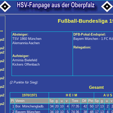
Fußball-Bundesliga 1
==
Absteiger:
DFB-Pokal-Endspiel:
TSV 1860 München
Bayern München - 1.FC Köl
ga2
Alemannia Aachen
Relegation:
ga2
ga2
Aufsteiger:
Arminia Bielefeld
ga2
Kickers Offenbach
ga2
ga2
(2 Punkte für Sieg):
ga2
Gesamt
1970/1971
H E I M
A U S
ga2
Pl
Verein
Sp
g
u
v
Tore
Dif
Pkt
Sp
g
u
v
ga2
1
Bor. Mönchengladb.
34
20
10
4
77:35
42
50
17
13
2
2
Bayern München
34
19
10
5
74:36
38
48
17
13
4