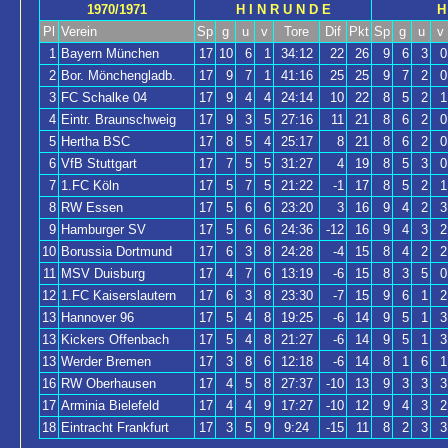
1970/1971
H I N R U N D E
H
Pl
Verein
Sp
g
u
v
Tore
Dif
Pkt
Sp
g
u
v
1
Bayern München
17
10
6
1
34:12
22
26
9
6
3
0
2
Bor. Mönchengladb.
17
9
7
1
41:16
25
25
9
7
2
0
3
FC Schalke 04
17
9
4
4
24:14
10
22
8
5
2
1
4
Eintr. Braunschweig
17
9
3
5
27:16
11
21
8
6
2
0
5
Hertha BSC
17
8
5
4
25:17
8
21
8
6
2
0
6
VfB Stuttgart
17
7
5
5
31:27
4
19
8
5
3
0
7
1.FC Köln
17
5
7
5
21:22
-1
17
8
5
2
1
8
RW Essen
17
5
6
6
23:20
3
16
9
4
2
3
9
Hamburger SV
17
5
6
6
24:36
-12
16
9
4
3
2
10
Borussia Dortmund
17
6
3
8
24:28
-4
15
8
4
2
2
11
MSV Duisburg
17
4
7
6
13:19
-6
15
8
3
5
0
12
1.FC Kaiserslautern
17
6
3
8
23:30
-7
15
9
6
1
2
13
Hannover 96
17
5
4
8
19:25
-6
14
9
5
1
3
13
Kickers Offenbach
17
5
4
8
21:27
-6
14
9
5
1
3
13
Werder Bremen
17
3
8
6
12:18
-6
14
8
1
6
1
16
RW Oberhausen
17
4
5
8
27:37
-10
13
9
3
3
3
17
Arminia Bielefeld
17
4
4
9
17:27
-10
12
9
4
3
2
18
Eintracht Frankfurt
17
3
5
9
9:24
-15
11
8
2
3
3