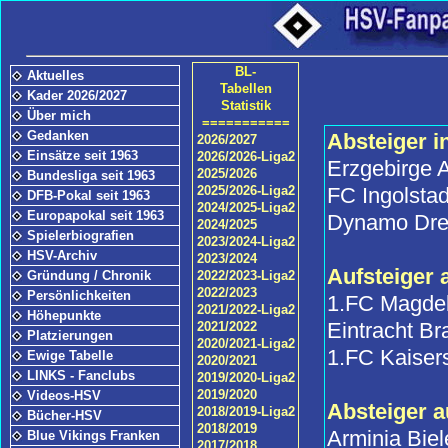
BL-
Aktuelles
Tabellen
Kader 2026/2027
Statistik
Über mich
===========
Gedanken
Absteiger in
2026/2027
Einsätze seit 1963
2026/2026-Liga2
Erzgebirge 
2025/2026
Bundesliga seit 1963
2025/2026-Liga2
FC Ingolstad
DFB-Pokal seit 1963
2024/2025-Liga2
Europapokal seit 1963
Dynamo Dre
2024/2025
Spielerbiografien
2023/2024-Liga2
HSV-Archiv
2023/2024
Aufsteiger a
Gründung / Chronik
2022/2023-Liga2
2022/2023
Persönlichkeiten
1.FC Magde
2021/2022-Liga2
Höhepunkte
Eintracht B
2021/2022
Platzierungen
2020/2021-Liga2
1.FC Kaiser
Ewige Tabelle
2020/2021
LINKS - Fanclubs
2019/2020-Liga2
2019/2020
Videos-HSV
Absteiger a
2018/2019-Liga2
Bücher-HSV
2018/2019
Arminia Biel
Blue Vikings Franken
2017/2018