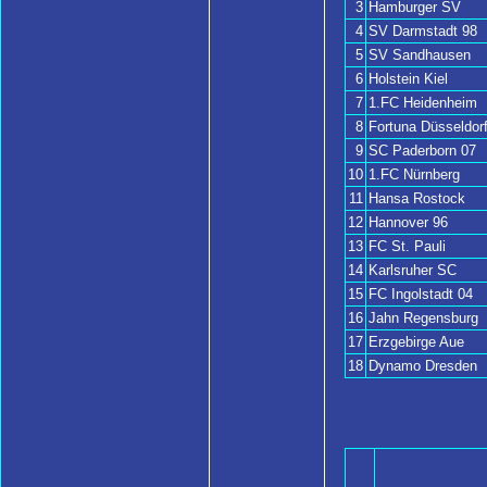
3
Hamburger SV
4
SV Darmstadt 98
5
SV Sandhausen
6
Holstein Kiel
7
1.FC Heidenheim
8
Fortuna Düsseldor
9
SC Paderborn 07
10
1.FC Nürnberg
11
Hansa Rostock
12
Hannover 96
13
FC St. Pauli
14
Karlsruher SC
15
FC Ingolstadt 04
16
Jahn Regensburg
17
Erzgebirge Aue
18
Dynamo Dresden