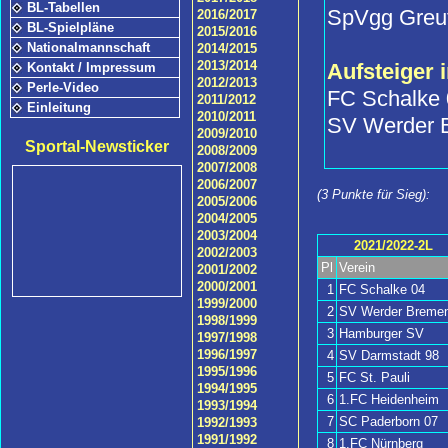
BL-Tabellen
SpVgg Greut
2016/2017
BL-Spielpläne
2015/2016
Nationalmannschaft
2014/2015
2013/2014
Aufsteiger 
Kontakt / Impressum
2012/2013
Perle-Video
FC Schalke 
2011/2012
Einleitung
2010/2011
SV Werder 
2009/2010
Sportal-Newsticker
2008/2009
2007/2008
2006/2007
(3 Punkte für Sieg):
2005/2006
2004/2005
2003/2004
2021/2022-2L
2002/2003
Pl
Verein
2001/2002
2000/2001
1
FC Schalke 04
1999/2000
2
SV Werder Breme
1998/1999
3
Hamburger SV
1997/1998
1996/1997
4
SV Darmstadt 98
1995/1996
5
FC St. Pauli
1994/1995
6
1.FC Heidenheim
1993/1994
7
SC Paderborn 07
1992/1993
1991/1992
8
1.FC Nürnberg