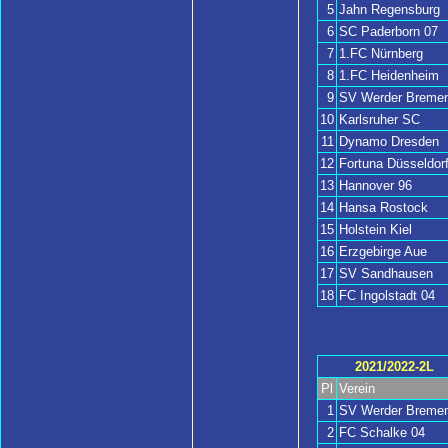
5
Jahn Regensburg
6
SC Paderborn 07
7
1.FC Nürnberg
8
1.FC Heidenheim
9
SV Werder Breme
10
Karlsruher SC
11
Dynamo Dresden
12
Fortuna Düsseldor
13
Hannover 96
14
Hansa Rostock
15
Holstein Kiel
16
Erzgebirge Aue
17
SV Sandhausen
18
FC Ingolstadt 04
2021/2022-2L
Pl
Verein
1
SV Werder Breme
2
FC Schalke 04