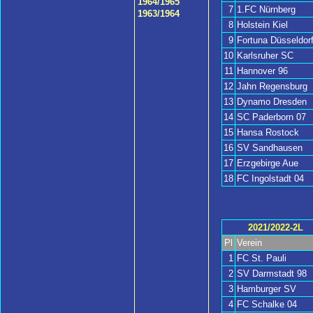
1964/1965
7
1.FC Nürnberg
1963/1964
8
Holstein Kiel
9
Fortuna Düsseldor
10
Karlsruher SC
11
Hannover 96
12
Jahn Regensburg
13
Dynamo Dresden
14
SC Paderborn 07
15
Hansa Rostock
16
SV Sandhausen
17
Erzgebirge Aue
18
FC Ingolstadt 04
2021/2022-2L
Pl
Verein
1
FC St. Pauli
2
SV Darmstadt 98
3
Hamburger SV
4
FC Schalke 04