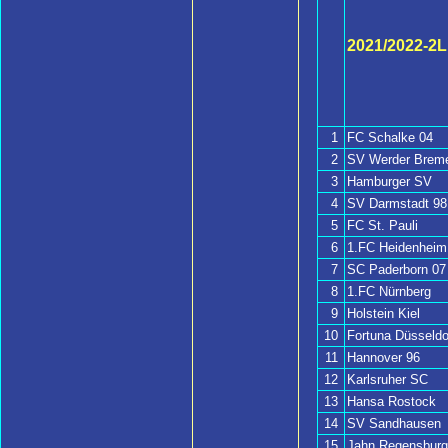
2021/2022-2L
1
FC Schalke 04
2
SV Werder Brem
3
Hamburger SV
4
SV Darmstadt 98
5
FC St. Pauli
6
1.FC Heidenheim
7
SC Paderborn 07
8
1.FC Nürnberg
9
Holstein Kiel
10
Fortuna Düsseldo
11
Hannover 96
12
Karlsruher SC
13
Hansa Rostock
14
SV Sandhausen
15
Jahn Regensburg