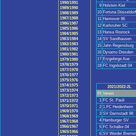
1990/1991
9
Holstein Kiel
1989/1990
10
Fortuna Düsseldor
1988/1989
1987/1988
11
Hannover 96
1986/1987
12
Karlsruher SC
1985/1986
13
Hansa Rostock
1984/1985
14
SV Sandhausen
1983/1984
1982/1983
15
Jahn Regensburg
1981/1982
16
Dynamo Dresden
1980/1981
17
Erzgebirge Aue
1979/1980
1978/1979
18
FC Ingolstadt 04
1977/1978
1976/1977
1975/1976
1974/1975
2021/2022-2L
1973/1974
Pl
Verein
1972/1973
1
FC St. Pauli
1971/1972
1970/1971
2
1.FC Heidenheim
1969/1970
3
SV Darmstadt 98
1968/1969
4
Hamburger SV
1967/1968
1966/1967
5
FC Schalke 04
1965/1966
6
SV Werder Breme