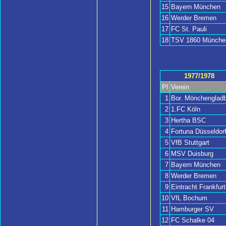
15
Bayern München
16
Werder Bremen
17
FC St. Pauli
18
TSV 1860 Münche
1977/1978
Pl
Verein
1
Bor. Mönchengladb
2
1.FC Köln
3
Hertha BSC
4
Fortuna Düsseldor
5
VfB Stuttgart
6
MSV Duisburg
7
Bayern München
8
Werder Bremen
9
Eintracht Frankfurt
10
VfL Bochum
11
Hamburger SV
12
FC Schalke 04