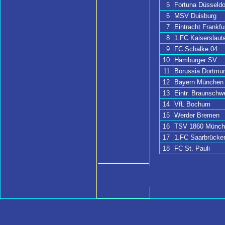
5
Fortuna Düsseldo
6
MSV Duisburg
7
Eintracht Frankfu
8
1.FC Kaiserslaut
9
FC Schalke 04
10
Hamburger SV
11
Borussia Dortmu
12
Bayern München
13
Eintr. Braunschw
14
VfL Bochum
15
Werder Bremen
16
TSV 1860 Münch
17
1.FC Saarbrücke
18
FC St. Pauli