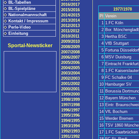
BL-Tabellen
2016/2017
BL-Spielpläne
1977/1978
2015/2016
Nationalmannschaft
2014/2015
Pl
Verein
2013/2014
Kontakt / Impressum
1
1.FC Köln
2012/2013
Perle-Video
2
Bor. Mönchengladb
2011/2012
Einleitung
2010/2011
3
Hertha BSC
2009/2010
4
VfB Stuttgart
Sportal-Newsticker
2008/2009
5
Fortuna Düsseldor
2007/2008
6
MSV Duisburg
2006/2007
2005/2006
7
Eintracht Frankfurt
2004/2005
8
1.FC Kaiserslauter
2003/2004
9
FC Schalke 04
2002/2003
2001/2002
10
Hamburger SV
2000/2001
11
Borussia Dortmun
1999/2000
12
Bayern München
1998/1999
13
Eintr. Braunschwei
1997/1998
1996/1997
14
VfL Bochum
1995/1996
15
Werder Bremen
1994/1995
16
TSV 1860 Münche
1993/1994
1992/1993
17
1.FC Saarbrücken
1991/1992
18
FC St. Pauli