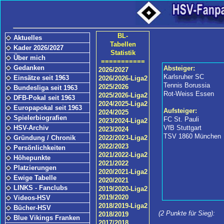
BL-
Aktuelles
Tabellen
Kader 2026/2027
Statistik
Über mich
===========
Gedanken
Absteiger:
2026/2027
Karlsruher SC
Einsätze seit 1963
2026/2026-Liga2
Tennis Borussia
2025/2026
Bundesliga seit 1963
Rot-Weiss Essen
2025/2026-Liga2
DFB-Pokal seit 1963
2024/2025-Liga2
Europapokal seit 1963
Aufsteiger:
2024/2025
Spielerbiografien
FC St. Pauli
2023/2024-Liga2
HSV-Archiv
VfB Stuttgart
2023/2024
TSV 1860 München
Gründung / Chronik
2022/2023-Liga2
2022/2023
Persönlichkeiten
2021/2022-Liga2
Höhepunkte
2021/2022
Platzierungen
2020/2021-Liga2
Ewige Tabelle
2020/2021
LINKS - Fanclubs
2019/2020-Liga2
2019/2020
Videos-HSV
2018/2019-Liga2
Bücher-HSV
(2 Punkte für Sieg):
2018/2019
Blue Vikings Franken
2017/2018