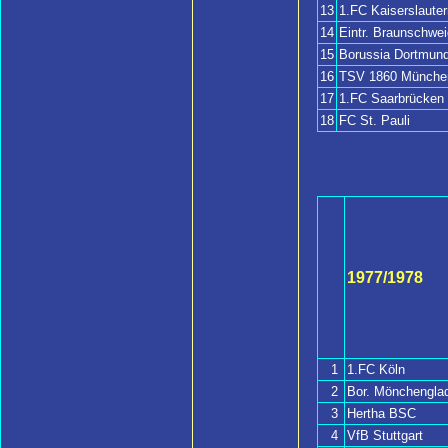
13
1.FC Kaiserslauter
14
Eintr. Braunschwei
15
Borussia Dortmun
16
TSV 1860 Münche
17
1.FC Saarbrücken
18
FC St. Pauli
1977/1978
1
1.FC Köln
2
Bor. Mönchengla
3
Hertha BSC
4
VfB Stuttgart