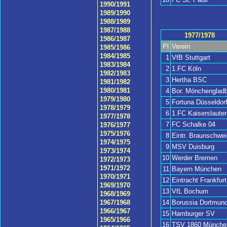
1990/1991
1989/1990
1988/1989
1987/1988
1977/1978
1986/1987
Pl
Verein
1985/1986
1984/1985
1
VfB Stuttgart
1983/1984
2
1.FC Köln
1982/1983
3
Hertha BSC
1981/1982
1980/1981
4
Bor. Mönchengladb
1979/1980
5
Fortuna Düsseldor
1978/1979
6
1.FC Kaiserslauter
1977/1978
7
FC Schalke 04
1976/1977
1975/1976
8
Eintr. Braunschwei
1974/1975
9
MSV Duisburg
1973/1974
10
Werder Bremen
1972/1973
1971/1972
11
Bayern München
1970/1971
12
Eintracht Frankfurt
1969/1970
13
VfL Bochum
1968/1969
14
Borussia Dortmun
1967/1968
1966/1967
15
Hamburger SV
1965/1966
16
TSV 1860 Münche