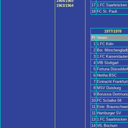
1964/1965
17
1.FC Saarbrücken
1963/1964
18
FC St. Pauli
1977/1978
Pl
Verein
1
1.FC Köln
2
Bor. Mönchengladb
3
1.FC Kaiserslauter
4
VfB Stuttgart
5
Fortuna Düsseldor
6
Hertha BSC
7
Eintracht Frankfurt
8
MSV Duisburg
9
Borussia Dortmun
10
FC Schalke 04
11
Eintr. Braunschwei
11
Hamburger SV
13
1.FC Saarbrücken
14
VfL Bochum